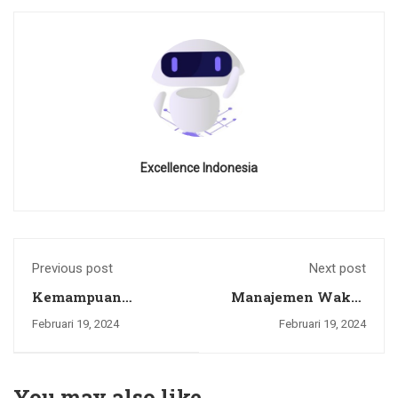
Excellence Indonesia
Previous post
Next post
Kemampuan
Manajemen Waktu
Emotional Intelligen
yang Efektif bagi
Februari 19, 2024
Februari 19, 2024
(EQ) yang harus
Pekerja
dimiliki Anak Muda
saat ini (Gen-Z)
You may also like