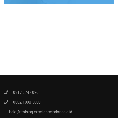
0817 6747 026
0882 1008 5088
halo@training.excellenceindonesia.id