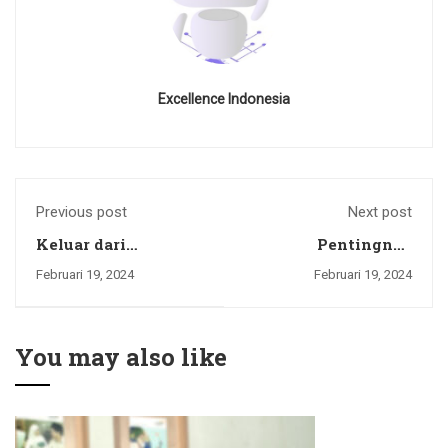
Excellence Indonesia
Previous post
Next post
Keluar dari
Pentingnya
Rutinitas! Temukan
Memiliki Sertifikasi
Februari 19, 2024
Februari 19, 2024
Solusi untuk
BNSP Bidang
Kemajuan Karir
Metodologi
Anda dengan
Pelatihan bagi Guru
Mengembang Diri
/ Instruktur
You may also like
Anda