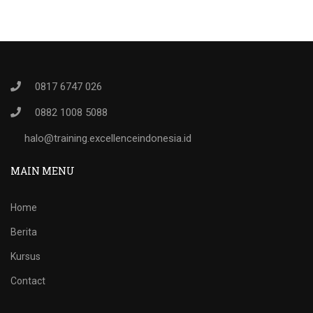
0817 6747 026
0882 1008 5088
halo@training.excellenceindonesia.id
MAIN MENU
Home
Berita
Kursus
Contact